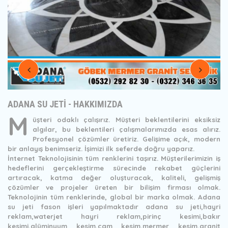
ADANA SU JETİ - HAKKIMIZDA
M
üşteri odaklı çalışırız. Müşteri beklentilerini eksiksiz
algılar, bu beklentileri çalışmalarımızda esas alırız.
Profesyonel çözümler üretiriz. Gelişime açık, modern
bir anlayış benimseriz. İşimizi ilk seferde doğru yaparız.
İnternet Teknolojisinin tüm renklerini taşırız. Müşterilerimizin iş
hedeflerini gerçekleştirme sürecinde rekabet güçlerini
artıracak, katma değer oluşturacak, kaliteli, gelişmiş
çözümler ve projeler üreten bir bilişim firması olmak.
Teknolojinin tüm renklerinde, global bir marka olmak. Adana
su jeti fason işleri yapılmaktadır adana su jeti,hayri
reklam,waterjet hayri reklam,pirinç kesimi,bakır
kesimi,alüminyum kesim,cam kesim,mermer kesim,granit